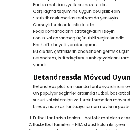
Büdcə məhdudiyyətlərini nəzərə alın
Qarşılaşma təqviminə uyğun dəyişiklik edin
Statistik məlumatları real vaxtda yeniləyin
Çoxsaylı turnirlərdə iştirak edin
Rəqib komandaların strategiyasını izləyin
Bonus xal qazanmaq üçün riskli seçimlər edin
Hər həftə heyəti yenidən qurun
Bu alətlər, çətinliklərin öhdəsindən gəlmək üç
Betandreas, istifadəçilərə turnir qaydalarını tam
yaradır.
Betandreasda Mövcud Oyun
Betandreas platformasında fantaziya idmanı oyun
Ən populyar seçimlər arasında futbol, basketbol
xüsusi xal sistemləri və turnir formatları mövc
biləcəyiniz əsas fantaziya idman növlərini göstər
Futbol fantaziya liqaları – həftəlik matçlara əsas
Basketbol turnirləri – NBA statistikaları ilə işləyir