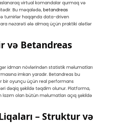
aslanaraq virtual komandalar qurmaq və
itədir. Bu məqalədə,
betandreas
ə turnirlər haqqında data-driven
a nəzarəti ələ almaq üçün praktiki alətlər
r və Betandreas
igər idman növlərindən statistik məlumatları
qurmasına imkan yaradır. Betandreas bu
r bir oyunçu üçün real performans
mləri dəqiq şəkildə təqdim olunur. Platforma,
çün lazım olan bütün məlumatları açıq şəkildə
iqaları – Struktur və