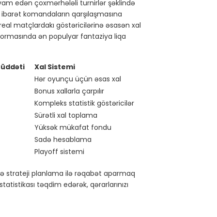
am edən çoxmərhələli turnirlər şəklində
n ibarət komandaların qarşılaşmasına
al matçlardakı göstəricilərinə əsasən xal
formasında ən populyar fantaziya liqa
üddəti
Xal Sistemi
Hər oyunçu üçün əsas xal
Bonus xallarla çarpılır
Kompleks statistik göstəricilər
Sürətli xal toplama
Yüksək mükafat fondu
Sadə hesablama
Playoff sistemi
 və strateji planlama ilə rəqabət aparmaq
statistikası təqdim edərək, qərarlarınızı