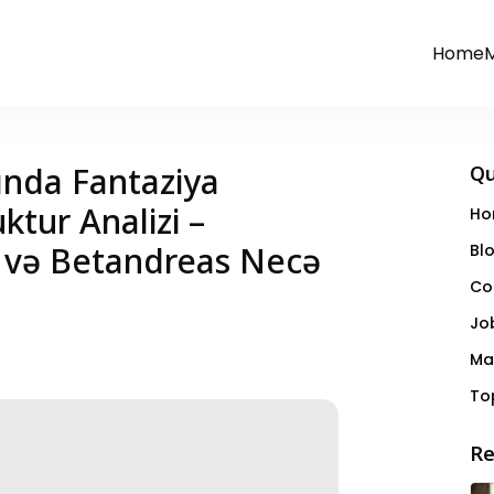
Home
ında Fantaziya
Qu
ktur Analizi –
Ho
r və Betandreas Necə
Bl
Co
Jo
Ma
To
Re