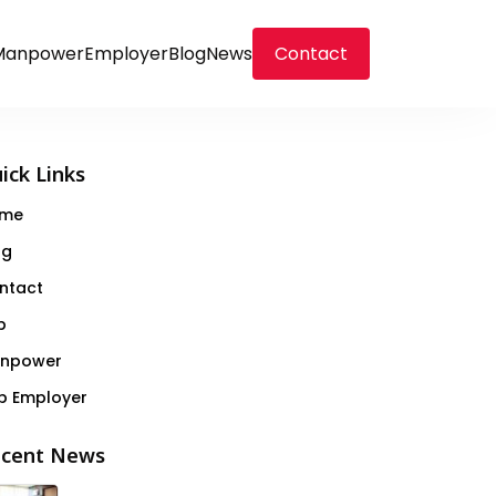
Manpower
Employer
Blog
News
Contact
ick Links
me
og
ntact
b
npower
p Employer
cent News