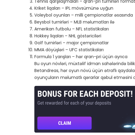
Tennis qarşılaşmaları – qran-pri turnirləri forma
Kriket liqaları – IPL mövsümünə uyğun
Voleybol oyunları – milli çempionatlar əsasında
Beysbol turnirləri – MLB məlumatları ilə
Amerikan futbolu – NFL statistikaları
Hokkey liqaları – NHL göstəriciləri
Golf turnirləri – major çempionatlar
MMA döyüşləri – UFC statistikaları
Formula 1 yarışları – hər qran-pri üçün ayrıca
Bu oyun növləri, müxtəlif idman sahələrində bili
Betandreas, hər oyun növü üçün ətraflı qaydal
oyunçuların məlumatlı qərarlar qəbul etməsini d